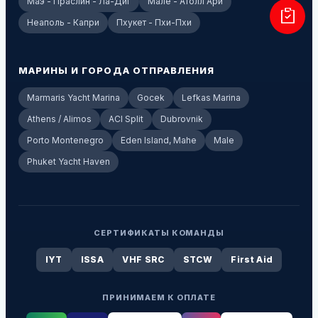
Маэ - Праслин - Ла-Диг
Мале - Атолл Ари
Неаполь - Капри
Пхукет - Пхи-Пхи
МАРИНЫ И ГОРОДА ОТПРАВЛЕНИЯ
Marmaris Yacht Marina
Gocek
Lefkas Marina
Athens / Alimos
ACI Split
Dubrovnik
Porto Montenegro
Eden Island, Mahe
Male
Phuket Yacht Haven
СЕРТИФИКАТЫ КОМАНДЫ
IYT
ISSA
VHF SRC
STCW
First Aid
ПРИНИМАЕМ К ОПЛАТЕ