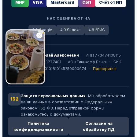
МИР
VISA
Mastercard
СБП
Счёт от ИП
НАС ОЦЕНИВАЮТ НА
5.0 Google
4.9 Яндекс
4.8 2ГИС
ИП Жестков Николай Алексеевич
·
ИНН 773474108115
·
Р/с 40802810800003777481
·
АО «Тинькофф Банк»
·
БИК
044525974
·
К/с 30101810145250000974
·
Проверить в
ЕГРИП
Защита персональных данных.
Мы обрабатываем
152
ваши данные в соответствии с Федеральным
законом 152-ФЗ. Перед отправкой формы
ознакомьтесь с документами.
Политика
Согласие на
конфиденциальности
обработку ПД