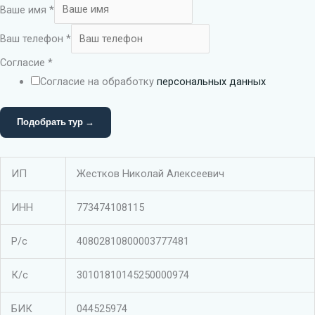
Ваше имя
*
Ваш телефон
*
имя
Согласие
*
Ваше
Согласие на обработку
персональных данных
Согласие
Подобрать тур →
ИП
Жестков Николай Алексеевич
ИНН
773474108115
Р/с
40802810800003777481
К/с
30101810145250000974
БИК
044525974