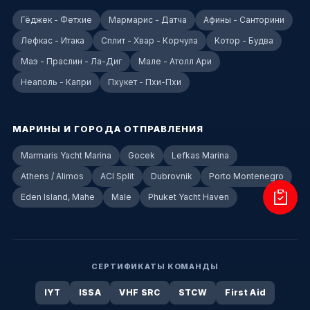
Гёджек - Фетхие
Мармарис - Датча
Афины - Санторини
Лефкас - Итака
Сплит - Хвар - Корчула
Котор - Будва
Маэ - Праслин - Ла-Диг
Мале - Атолл Ари
Неаполь - Капри
Пхукет - Пхи-Пхи
МАРИНЫ И ГОРОДА ОТПРАВЛЕНИЯ
Marmaris Yacht Marina
Gocek
Lefkas Marina
Athens / Alimos
ACI Split
Dubrovnik
Porto Montenegro
Eden Island, Mahe
Male
Phuket Yacht Haven
СЕРТИФИКАТЫ КОМАНДЫ
IYT
ISSA
VHF SRC
STCW
First Aid