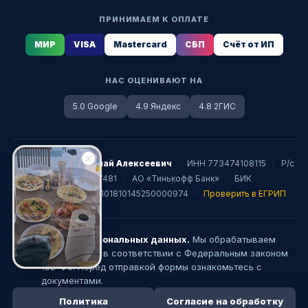
ПРИНИМАЕМ К ОПЛАТЕ
МИР
VISA
Mastercard
СБП
Счёт от ИП
НАС ОЦЕНИВАЮТ НА
5.0 Google
4.9 Яндекс
4.8 2ГИС
ИП Жестков Николай Алексеевич
·
ИНН 773474108115
·
Р/с
40802810800003777481
·
АО «Тинькофф Банк»
·
БИК
044525974
·
К/с 30101810145250000974
·
Проверить в ЕГРИП
Защита персональных данных.
Мы обрабатываем
152
ваши данные в соответствии с Федеральным законом
152-ФЗ. Перед отправкой формы ознакомьтесь с
документами.
Политика
Согласие на обработку