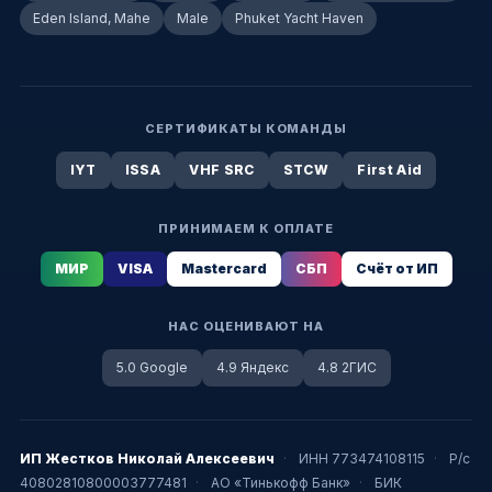
Eden Island, Mahe
Male
Phuket Yacht Haven
СЕРТИФИКАТЫ КОМАНДЫ
IYT
ISSA
VHF SRC
STCW
First Aid
ПРИНИМАЕМ К ОПЛАТЕ
МИР
VISA
Mastercard
СБП
Счёт от ИП
НАС ОЦЕНИВАЮТ НА
5.0 Google
4.9 Яндекс
4.8 2ГИС
ИП Жестков Николай Алексеевич
·
ИНН 773474108115
·
Р/с
40802810800003777481
·
АО «Тинькофф Банк»
·
БИК