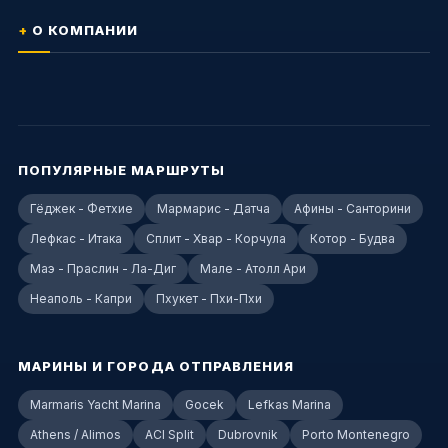
О КОМПАНИИ
ПОПУЛЯРНЫЕ МАРШРУТЫ
Гёджек - Фетхие
Мармарис - Датча
Афины - Санторини
Лефкас - Итака
Сплит - Хвар - Корчула
Котор - Будва
Маэ - Праслин - Ла-Диг
Мале - Атолл Ари
Неаполь - Капри
Пхукет - Пхи-Пхи
МАРИНЫ И ГОРОДА ОТПРАВЛЕНИЯ
Marmaris Yacht Marina
Gocek
Lefkas Marina
Athens / Alimos
ACI Split
Dubrovnik
Porto Montenegro