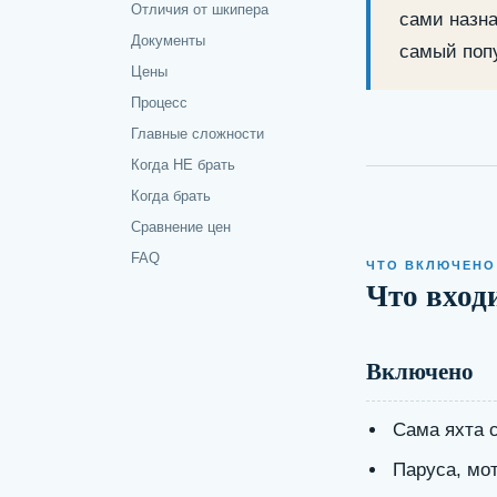
Отличия от шкипера
сами назна
Документы
самый попу
Аренда яхты «как есть» - без капитана и экипа
Цены
чартера в мире. Расскажем, что нужно
Процесс
Май 2026
14 мин чтения
Команда Ya
Главные сложности
Когда НЕ брать
Когда брать
Сравнение цен
FAQ
ЧТО ВКЛЮЧЕНО
Что входи
Включено
Сама яхта 
Паруса, мот