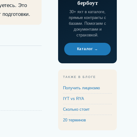
бербоут
уетесь. Это
30+ яхт в каталоге,
 подготовки.
прямые контракты с
базами. Помогаем с
документами и
страховкой.
Каталог →
ТАКЖЕ В БЛОГЕ
Получить лицензию
IYT vs RYA
Сколько стоит
20 терминов