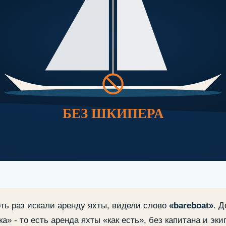
БЕЗ ШКИПЕРА
ть раз искали аренду яхты, видели слово
«bareboat»
. 
ут-чартер
ка» - то есть аренда яхты «как есть», без капитана и эк