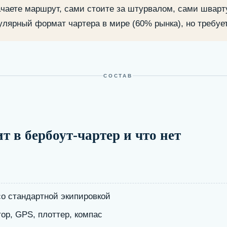
чаете маршрут, сами стоите за штурвалом, сами шварт
лярный формат чартера в мире (60% рынка), но требует
жа. Самый популярный формат
 и сколько стоит.
chtingStar
СОСТАВ
т в бербоут-чартер и что нет
со стандартной экипировкой
ор, GPS, плоттер, компас