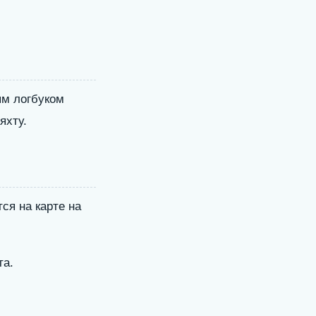
ым логбуком
яхту.
ся на карте на
та.