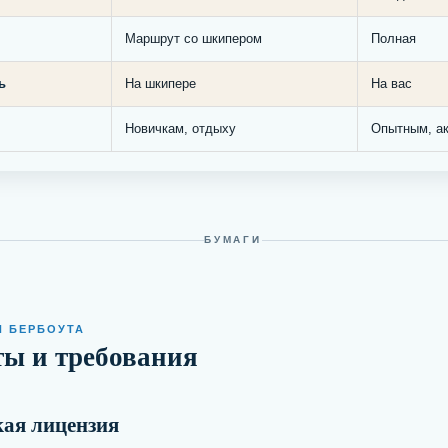
Маршрут со шкипером
Полная
ь
На шкипере
На вас
Новичкам, отдыху
Опытным, а
БУМАГИ
Я БЕРБОУТА
ы и требования
кая лицензия