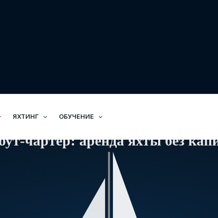
ЯХТИНГ
ОБУЧЕНИЕ
оут-чартер: аренда яхты без кап