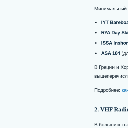
Минимальный 
IYT Bareboa
RYA Day Sk
ISSA Inshor
ASA 104
(д
В Греции и Хо
вышеперечисле
Подробнее:
ка
2. VHF Radi
В большинстве