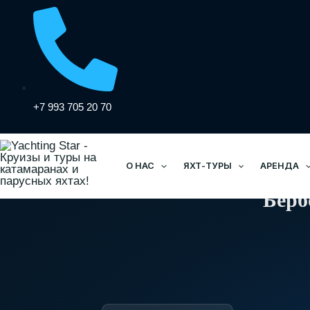
Перейти
к
содержимому
+7 993 705 20 70
О НАС
ЯХТ-ТУРЫ
АРЕНДА
Берб