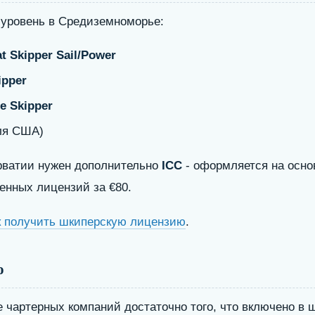
уровень в Средиземноморье:
t Skipper Sail/Power
ipper
e Skipper
ля США)
рватии нужен дополнительно
ICC
- оформляется на осно
нных лицензий за €80.
к получить шкиперскую лицензию
.
o
 чартерных компаний достаточно того, что включено в 