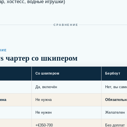
р, хостесс, водные игрушки)
СРАВНЕНИЕ
ЧИЕ
vs чартер со шкипером
Со шкипером
Бербоут
Да, включён
Нет, вы сам
ена
Не нужна
Обязательн
Не нужен
Желателен
+€350-700
Без доплат