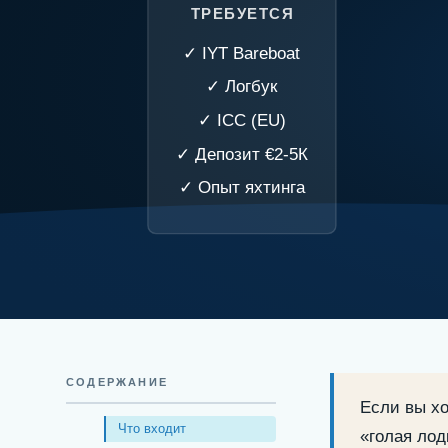
ТРЕБУЕТСЯ
✓ IYT Bareboat
✓ Логбук
✓ ICC (EU)
✓ Депозит €2-5К
✓ Опыт яхтинга
ГЛАВНАЯ
›
БЛОГ
›
ЧАРТЕР
АРЕНДА ЯХТЫ · 2026
СОДЕРЖАНИЕ
Если вы хо
Что такое
бербо
Что входит
«голая лод